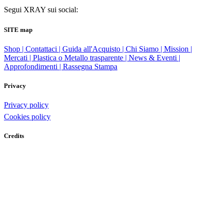
Segui XRAY sui social:
SITE map
Shop |
Contattaci |
Guida all'Acquisto |
Chi Siamo |
Mission |
Mercati |
Plastica o Metallo trasparente |
News & Eventi |
Approfondimenti |
Rassegna Stampa
Privacy
Privacy policy
Cookies policy
Credits