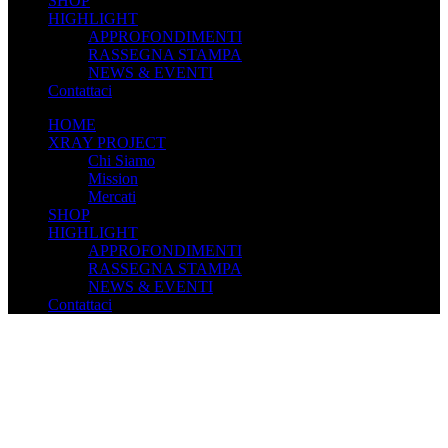
SHOP
HIGHLIGHT
APPROFONDIMENTI
RASSEGNA STAMPA
NEWS & EVENTI
Contattaci
HOME
XRAY PROJECT
Chi Siamo
Mission
Mercati
SHOP
HIGHLIGHT
APPROFONDIMENTI
RASSEGNA STAMPA
NEWS & EVENTI
Contattaci