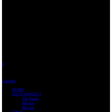
0
No products in the cart.
Carrelllo
Totale:
0,00
€
HOME
XRAY PROJECT
Chi Siamo
Mission
Mercati