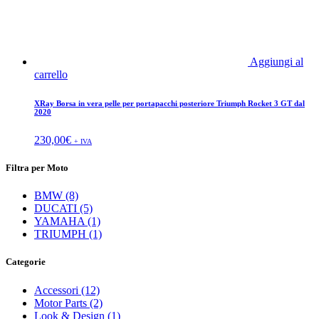
Aggiungi al
carrello
XRay Borsa in vera pelle per portapacchi posteriore Triumph Rocket 3 GT dal
2020
230,00
€
+ IVA
Filtra per Moto
BMW (8)
DUCATI (5)
YAMAHA (1)
TRIUMPH (1)
Categorie
Accessori (12)
Motor Parts (2)
Look & Design (1)